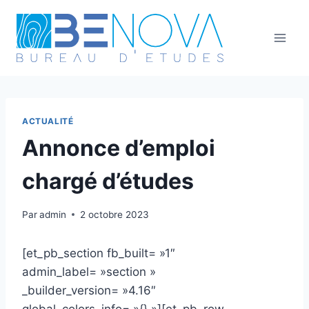
ACTUALITÉ
Annonce d’emploi
chargé d’études
Par
admin
2 octobre 2023
[et_pb_section fb_built= »1″
admin_label= »section »
_builder_version= »4.16″
global_colors_info= »{} »][et_pb_row